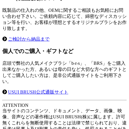
既製品の仕入れの他、OEMに関するご相談もお気軽にお問
い合わせ下さい。ご依頼内容に応じて、綿密なディスカッシ
ョン等を行い、お客様が理想とするオリジナルブラシをお作
り致します。
ご検討から納品まで
個人でのご購入・ギフトなど
店頭で弊社の人気メイクブラシ「b-r-s」、「BRS」をご購入
出来なかった方、あるいは母の日など大切な方へのギフトと
してご購入したい方は、是非公式通販サイトをご利用下さ
い。
USUI BRUSH公式通販サイト
A
TTENTION
当サイトのコンテンツ、ドキュメント、データ、画像、映
像、音声などの著作権はUSUI BRUSH(株)に属します。許可
無くこれらを無断使用することは法律で禁じられており、違
反者は民事上及び刑事上の責任を負い、処罰されることがあ