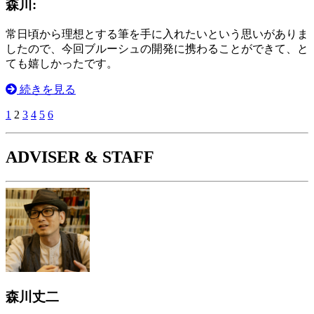
森川:
常日頃から理想とする筆を手に入れたいという思いがありま
したので、今回ブルーシュの開発に携わることができて、と
ても嬉しかったです。
続きを見る
1
2
3
4
5
6
ADVISER & STAFF
森川丈二