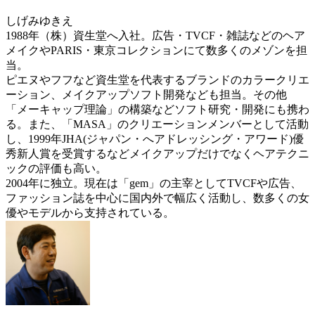
しげみゆきえ
1988年（株）資生堂へ入社。広告・TVCF・雑誌などのヘア
メイクやPARIS・東京コレクションにて数多くのメゾンを担
当。
ピエヌやフフなど資生堂を代表するブランドのカラークリエ
ーション、メイクアップソフト開発なども担当。その他
「メーキャップ理論」の構築などソフト研究・開発にも携わ
る。また、「MASA」のクリエーションメンバーとして活動
し、1999年JHA(ジャパン・へアドレッシング・アワード)優
秀新人賞を受賞するなどメイクアップだけでなくヘアテクニ
ックの評価も高い。
2004年に独立。現在は「gem」の主宰としてTVCFや広告、
ファッション誌を中心に国内外で幅広く活動し、数多くの女
優やモデルから支持されている。