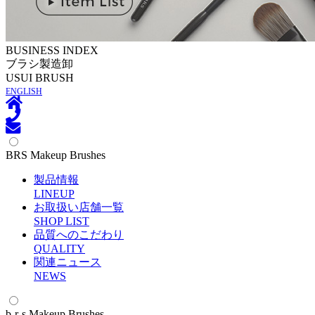
BUSINESS INDEX
ブラシ製造卸
U
SUI BRUSH
ENGLISH
BRS Makeup Brushes
製品情報
L
INEUP
お取扱い店舗一覧
S
HOP LIST
品質へのこだわり
Q
UALITY
関連ニュース
N
EWS
b-r-s Makeup Brushes