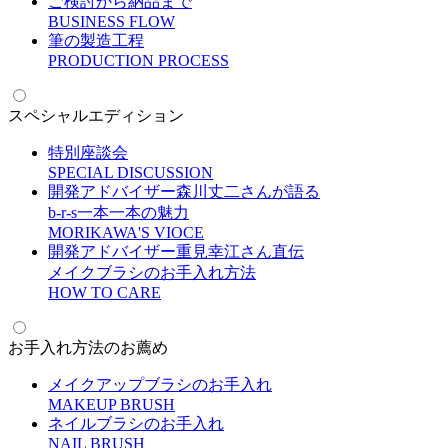
ご検討から納品まで
B
USINESS FLOW
筆の製造工程
P
RODUCTION PROCESS
スペシャルエディション
特別座談会
S
PECIAL DISCUSSION
開発アドバイザー森川丈二さんが語る
b-r-s一本一本の魅力
M
ORIKAWA'S VIOCE
開発アドバイザー重見幸江さん直伝
メイクブラシのお手入れ方法
H
OW TO CARE
お手入れ方法のお薦め
メイクアップブラシのお手入れ
M
AKEUP BRUSH
ネイルブラシのお手入れ
N
AIL BRUSH