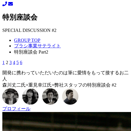
特別座談会
SPECIAL DISCUSSION #2
GROUP TOP
ブラシ事業サテライト
特別座談会 Part2
1
2
3
4
5
6
開発に携わっていただいたのは
筆に愛情をもって接するお二
人
森川丈二氏
×
重見幸江氏
×
弊社スタッフの特別座談会
#2
プロフィール