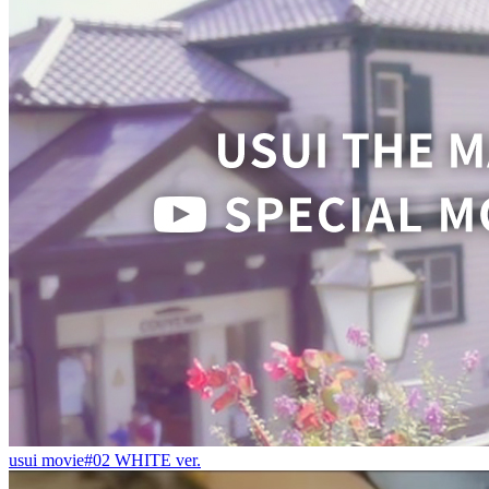
usui movie#02 WHITE ver.