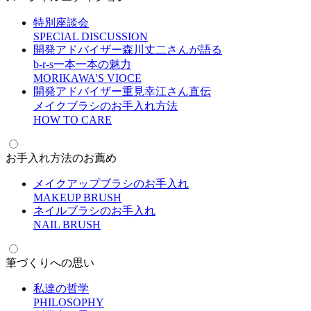
特別座談会
S
PECIAL DISCUSSION
開発アドバイザー森川丈二さんが語る
b-r-s一本一本の魅力
M
ORIKAWA'S VIOCE
開発アドバイザー重見幸江さん直伝
メイクブラシのお手入れ方法
H
OW TO CARE
お手入れ方法のお薦め
メイクアップブラシのお手入れ
M
AKEUP BRUSH
ネイルブラシのお手入れ
N
AIL BRUSH
筆づくりへの思い
私達の哲学
P
HILOSOPHY