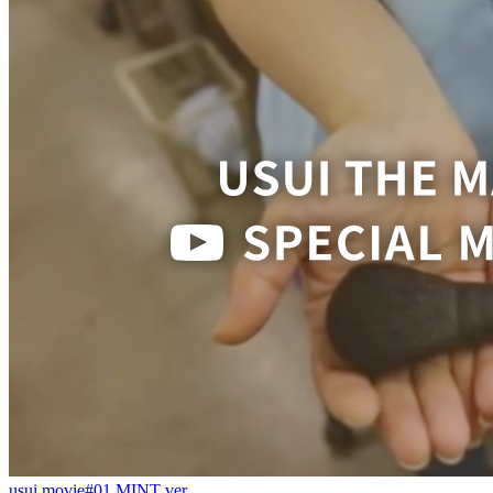
usui movie#01 MINT ver.