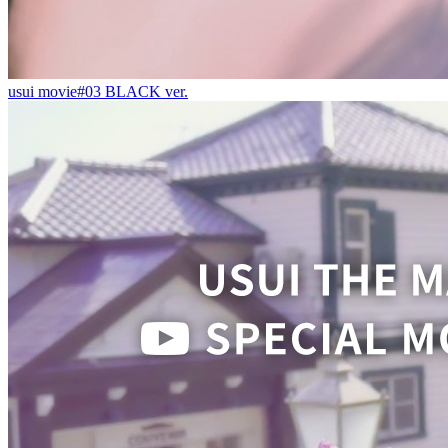
usui movie#03 BLACK ver.