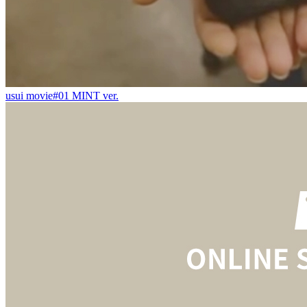
usui movie#01 MINT ver.