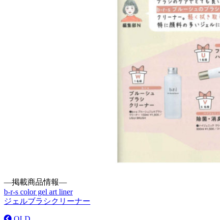
―掲載商品情報―
b-r-s color gel art liner
ジェルブラシクリーナー
OLD