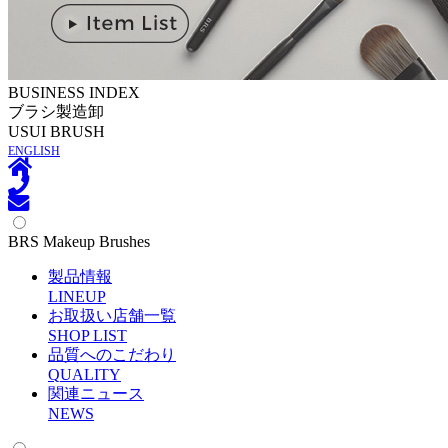
BUSINESS INDEX
ブラシ製造卸
U
SUI BRUSH
ENGLISH
BRS Makeup Brushes
製品情報
L
INEUP
お取扱い店舗一覧
S
HOP LIST
品質へのこだわり
Q
UALITY
関連ニュース
N
EWS