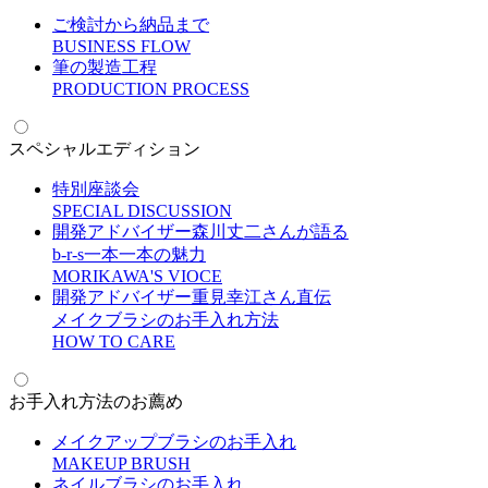
ご検討から納品まで
B
USINESS FLOW
筆の製造工程
P
RODUCTION PROCESS
スペシャルエディション
特別座談会
S
PECIAL DISCUSSION
開発アドバイザー森川丈二さんが語る
b-r-s一本一本の魅力
M
ORIKAWA'S VIOCE
開発アドバイザー重見幸江さん直伝
メイクブラシのお手入れ方法
H
OW TO CARE
お手入れ方法のお薦め
メイクアップブラシのお手入れ
M
AKEUP BRUSH
ネイルブラシのお手入れ