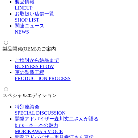
製品情報
L
INEUP
お取扱い店舗一覧
S
HOP LIST
関連ニュース
N
EWS
製品開発(OEM)のご案内
ご検討から納品まで
B
USINESS FLOW
筆の製造工程
P
RODUCTION PROCESS
スペシャルエディション
特別座談会
S
PECIAL DISCUSSION
開発アドバイザー森川丈二さんが語る
b-r-s一本一本の魅力
M
ORIKAWA'S VIOCE
開発アドバイザー重見幸江さん直伝