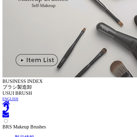
BUSINESS INDEX
ブラシ製造卸
U
SUI BRUSH
ENGLISH
BRS Makeup Brushes