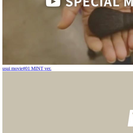
usui movie#01 MINT ver.