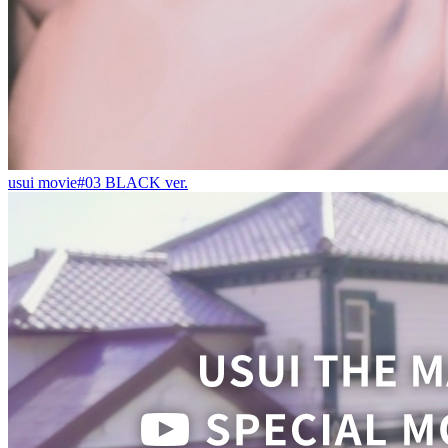
usui movie#03 BLACK ver.