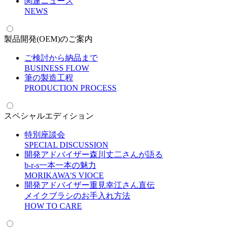
関連ニュース
N
EWS
製品開発(OEM)のご案内
ご検討から納品まで
B
USINESS FLOW
筆の製造工程
P
RODUCTION PROCESS
スペシャルエディション
特別座談会
S
PECIAL DISCUSSION
開発アドバイザー森川丈二さんが語る
b-r-s一本一本の魅力
M
ORIKAWA'S VIOCE
開発アドバイザー重見幸江さん直伝
メイクブラシのお手入れ方法
H
OW TO CARE