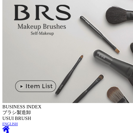
BUSINESS INDEX
ブラシ製造卸
U
SUI BRUSH
ENGLISH