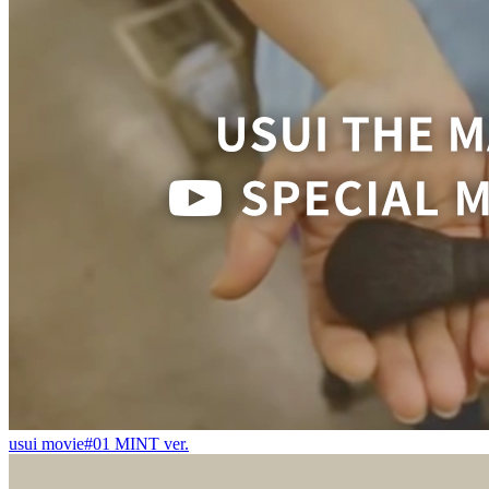
usui movie#01 MINT ver.