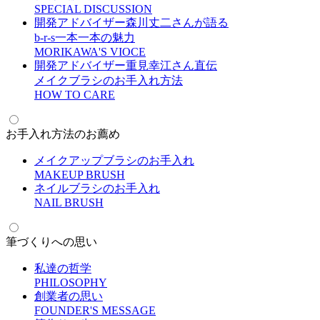
S
PECIAL DISCUSSION
開発アドバイザー森川丈二さんが語る
b-r-s一本一本の魅力
M
ORIKAWA'S VIOCE
開発アドバイザー重見幸江さん直伝
メイクブラシのお手入れ方法
H
OW TO CARE
お手入れ方法のお薦め
メイクアップブラシのお手入れ
M
AKEUP BRUSH
ネイルブラシのお手入れ
N
AIL BRUSH
筆づくりへの思い
私達の哲学
P
HILOSOPHY
創業者の思い
F
OUNDER'S MESSAGE