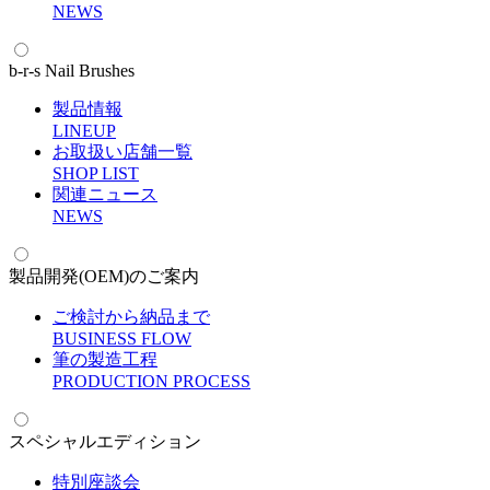
N
EWS
b-r-s Nail Brushes
製品情報
L
INEUP
お取扱い店舗一覧
S
HOP LIST
関連ニュース
N
EWS
製品開発(OEM)のご案内
ご検討から納品まで
B
USINESS FLOW
筆の製造工程
P
RODUCTION PROCESS
スペシャルエディション
特別座談会