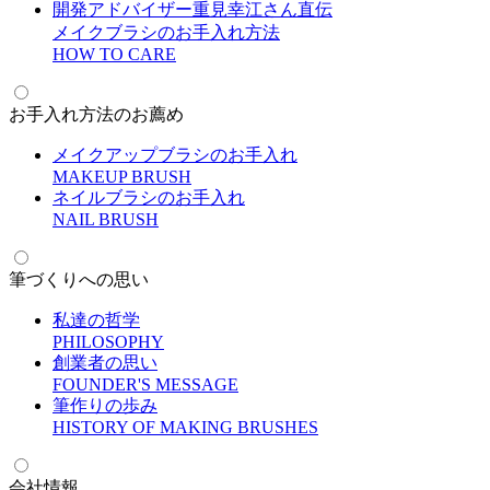
開発アドバイザー重見幸江さん直伝
メイクブラシのお手入れ方法
H
OW TO CARE
お手入れ方法のお薦め
メイクアップブラシのお手入れ
M
AKEUP BRUSH
ネイルブラシのお手入れ
N
AIL BRUSH
筆づくりへの思い
私達の哲学
P
HILOSOPHY
創業者の思い
F
OUNDER'S MESSAGE
筆作りの歩み
H
ISTORY OF MAKING BRUSHES
会社情報