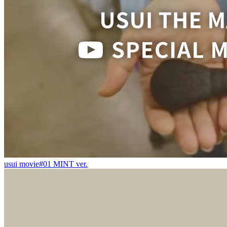
usui movie#01 MINT ver.