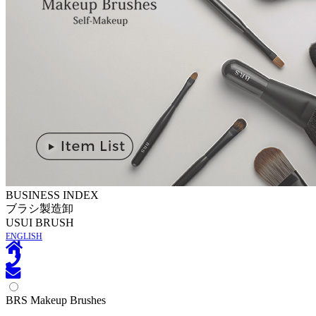
BUSINESS INDEX
ブラシ製造卸
U
SUI BRUSH
ENGLISH
BRS Makeup Brushes