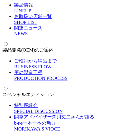
製品情報
L
INEUP
お取扱い店舗一覧
S
HOP LIST
関連ニュース
N
EWS
製品開発(OEM)のご案内
ご検討から納品まで
B
USINESS FLOW
筆の製造工程
P
RODUCTION PROCESS
スペシャルエディション
特別座談会
S
PECIAL DISCUSSION
開発アドバイザー森川丈二さんが語る
b-r-s一本一本の魅力
M
ORIKAWA'S VIOCE