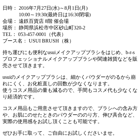
日時： 2016年7月27日(水)～8月1日(月)
10:00～19:30(最終日は16:30閉場)
会場： 遠鉄百貨店 8階 催会場
場所： 静岡県浜松市中区砂山町320-2
TEL： 053-457-0001（代表）
ブース名： USUI BRUSH（株）
持ち運びにも便利なusuiメイクアップブラシをはじめ、b-r-s
プロフェッショナルメイクアップブラシや関連雑貨などを販
売させて頂きます。
usuiのメイクアップブラシは、細かくパウダーがのるから崩
れにくく、お化粧直しの回数が少なくなります。
使うコスメ用品の量も減るので、手間もコスメ代も少なくな
り経済的です。
コスメ用品もご用意させて頂きますので、ブラシへの含み方
や、お肌にのせたときのパウダーののり方、伸び具合など、
実際の使用感をお試し頂くことも可能です。
ぜひお手に取って、ご自由にお試しくださいませ。