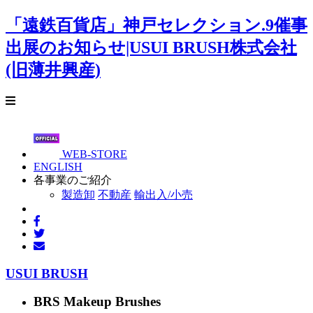
「遠鉄百貨店」神戸セレクション.9催事
出展のお知らせ|USUI BRUSH株式会社
(旧薄井興産)
WEB-STORE
ENGLISH
各事業のご紹介
製造卸
不動産
輸出入/小売
USUI BRUSH
BRS Makeup Brushes