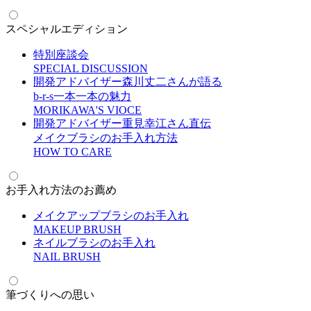
スペシャルエディション
特別座談会
S
PECIAL DISCUSSION
開発アドバイザー森川丈二さんが語る
b-r-s一本一本の魅力
M
ORIKAWA'S VIOCE
開発アドバイザー重見幸江さん直伝
メイクブラシのお手入れ方法
H
OW TO CARE
お手入れ方法のお薦め
メイクアップブラシのお手入れ
M
AKEUP BRUSH
ネイルブラシのお手入れ
N
AIL BRUSH
筆づくりへの思い