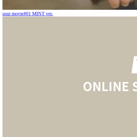
usui movie#01 MINT ver.