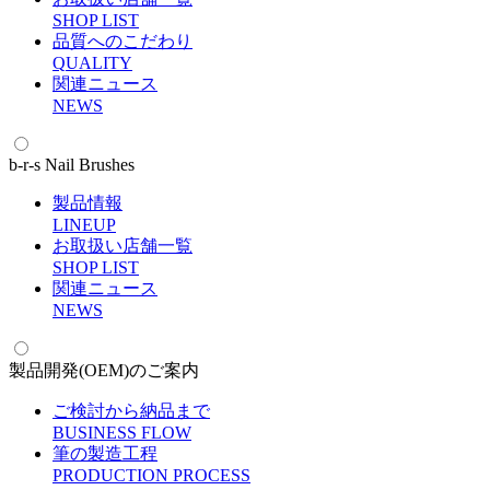
S
HOP LIST
品質へのこだわり
Q
UALITY
関連ニュース
N
EWS
b-r-s Nail Brushes
製品情報
L
INEUP
お取扱い店舗一覧
S
HOP LIST
関連ニュース
N
EWS
製品開発(OEM)のご案内
ご検討から納品まで
B
USINESS FLOW
筆の製造工程
P
RODUCTION PROCESS