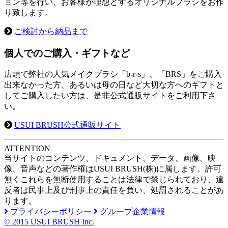
ョン等を行い、お客様が理想とするオリジナルブラシをお作
り致します。
ご検討から納品まで
個人でのご購入・ギフトなど
店頭で弊社の人気メイクブラシ「b-r-s」、「BRS」をご購入
出来なかった方、あるいは母の日など大切な方へのギフトと
してご購入したい方は、是非公式通販サイトをご利用下さ
い。
USUI BRUSH公式通販サイト
A
TTENTION
当サイトのコンテンツ、ドキュメント、データ、画像、映
像、音声などの著作権はUSUI BRUSH(株)に属します。許可
無くこれらを無断使用することは法律で禁じられており、違
反者は民事上及び刑事上の責任を負い、処罰されることがあ
ります。
プライバシーポリシー
グループ企業情報
© 2015 USUI BRUSH Inc.