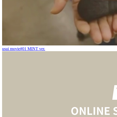
usui movie#01 MINT ver.