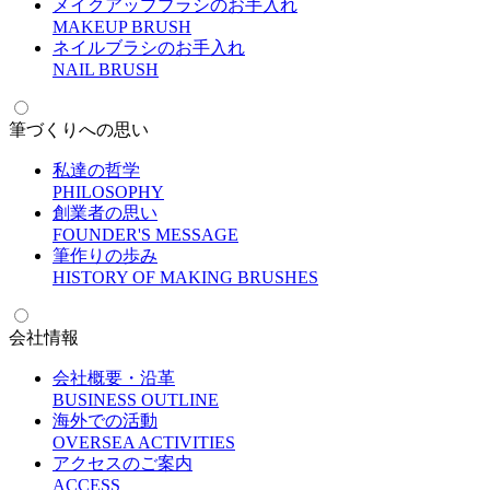
メイクアップブラシのお手入れ
M
AKEUP BRUSH
ネイルブラシのお手入れ
N
AIL BRUSH
筆づくりへの思い
私達の哲学
P
HILOSOPHY
創業者の思い
F
OUNDER'S MESSAGE
筆作りの歩み
H
ISTORY OF MAKING BRUSHES
会社情報
会社概要・沿革
B
USINESS OUTLINE
海外での活動
O
VERSEA ACTIVITIES
アクセスのご案内
A
CCESS