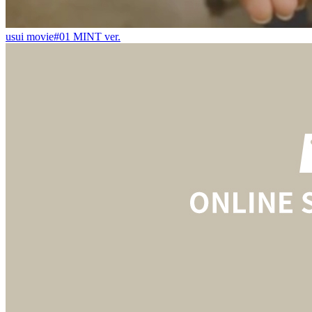
usui movie#01 MINT ver.