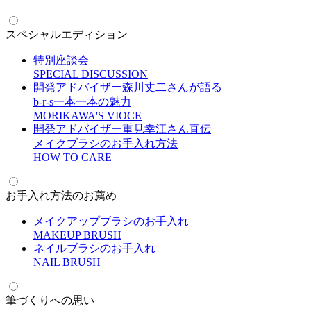
スペシャルエディション
特別座談会
S
PECIAL DISCUSSION
開発アドバイザー森川丈二さんが語る
b-r-s一本一本の魅力
M
ORIKAWA'S VIOCE
開発アドバイザー重見幸江さん直伝
メイクブラシのお手入れ方法
H
OW TO CARE
お手入れ方法のお薦め
メイクアップブラシのお手入れ
M
AKEUP BRUSH
ネイルブラシのお手入れ
N
AIL BRUSH
筆づくりへの思い