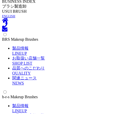
BUSINESS INDEX
ブラシ製造卸
U
SUI BRUSH
ENGLISH
BRS Makeup Brushes
製品情報
L
INEUP
お取扱い店舗一覧
S
HOP LIST
品質へのこだわり
Q
UALITY
関連ニュース
N
EWS
b-r-s Makeup Brushes
製品情報
L
INEUP