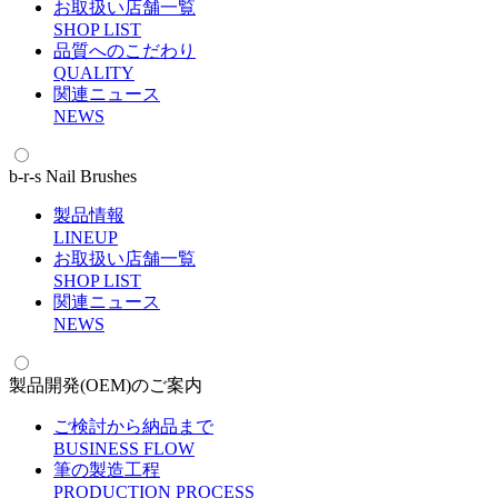
お取扱い店舗一覧
S
HOP LIST
品質へのこだわり
Q
UALITY
関連ニュース
N
EWS
b-r-s Nail Brushes
製品情報
L
INEUP
お取扱い店舗一覧
S
HOP LIST
関連ニュース
N
EWS
製品開発(OEM)のご案内
ご検討から納品まで
B
USINESS FLOW
筆の製造工程
P
RODUCTION PROCESS