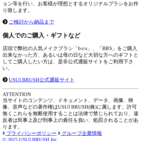
ョン等を行い、お客様が理想とするオリジナルブラシをお作
り致します。
ご検討から納品まで
個人でのご購入・ギフトなど
店頭で弊社の人気メイクブラシ「b-r-s」、「BRS」をご購入
出来なかった方、あるいは母の日など大切な方へのギフトと
してご購入したい方は、是非公式通販サイトをご利用下さ
い。
USUI BRUSH公式通販サイト
A
TTENTION
当サイトのコンテンツ、ドキュメント、データ、画像、映
像、音声などの著作権はUSUI BRUSH(株)に属します。許可
無くこれらを無断使用することは法律で禁じられており、違
反者は民事上及び刑事上の責任を負い、処罰されることがあ
ります。
プライバシーポリシー
グループ企業情報
© 2015 USUI BRUSH Inc.